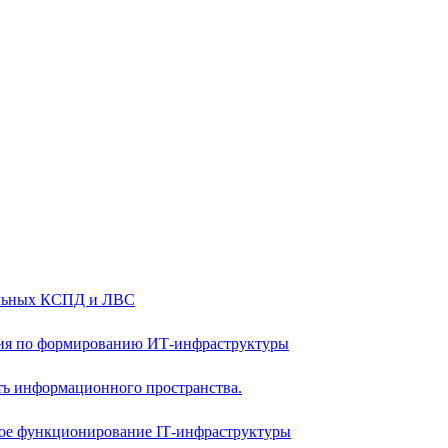
альных КСПД и ЛВС
ия по формированию ИТ-инфраструктуры
ть информационного пространства.
ое функционирование IТ-инфраструктуры