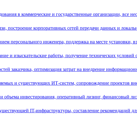
ования в коммерческие и государственные организации, все нео
зи, построение корпоративных сетей передачи данных и локальн
ием персонального инженера, поддержка на месте установки, вз
ние и изыскательские работы, получение технических условий от
остей заказчика, оптимизация затрат на внедрение информацион
ряемых и существующих ИТ-систем, сопровождение проектов вне
и объема инвестирования, оперативный лизинг, финансовый лизи
уществующей IT-инфраструктуры, составление рекомендаций для