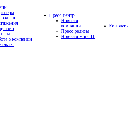
нии
ртнеры
Пресс-центр
грады и
Новости
стижения
компании
Контакты
цензии
Пресс-релизы
зывы
Новости мира IT
бота в компании
нтакты