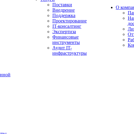
Поставки
О компа
Внедрение
Па
Поддержка
На
Проектирование
до
IT-консалтинг
Ли
Экспертиза
От
Финансовые
Ра
инструменты
Ко
Аудит IT-
инфраструктуры
онной
уры