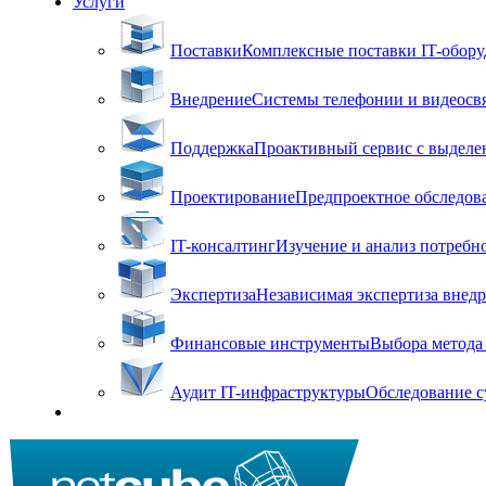
Услуги
Поставки
Комплексные поставки IT-оборуд
Внедрение
Системы телефонии и видеосвя
Поддержка
Проактивный сервис с выделен
Проектирование
Предпроектное обследова
IT-консалтинг
Изучение и анализ потребн
Экспертиза
Независимая экспертиза внед
Финансовые инструменты
Выбора метода 
Аудит IT-инфраструктуры
Обследование с