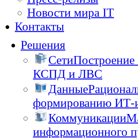
Новости мира IT
Контакты
Решения
Сети
Построение
КСПД и ЛВС
Данные
Рационал
формированию ИТ-
Коммуникации
М
информационного пр