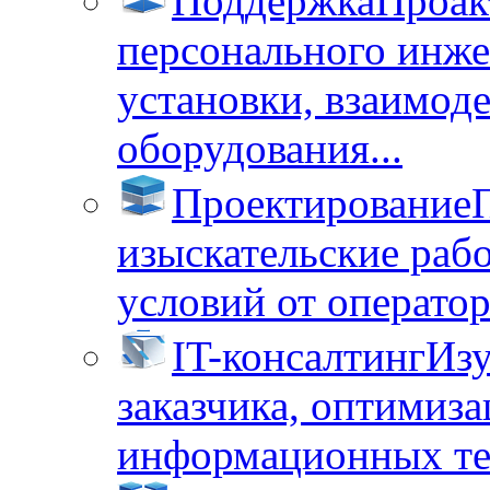
Поддержка
Проак
персонального инже
установки, взаимод
оборудования...
Проектирование
изыскательские раб
условий от операторо
IT-консалтинг
Изу
заказчика, оптимиза
информационных тех