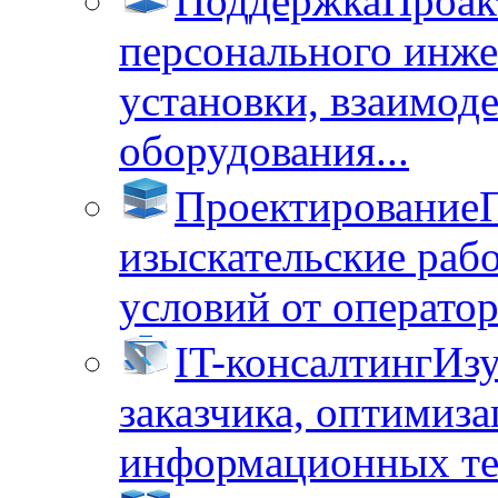
Поддержка
Проак
персонального инже
установки, взаимод
оборудования...
Проектирование
изыскательские раб
условий от операторо
IT-консалтинг
Изу
заказчика, оптимиза
информационных тех