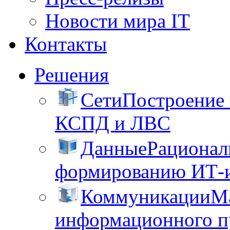
Новости мира IT
Контакты
Решения
Сети
Построение
КСПД и ЛВС
Данные
Рационал
формированию ИТ-
Коммуникации
М
информационного пр