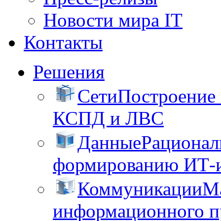
Новости мира IT
Контакты
Решения
Сети
Построение
КСПД и ЛВС
Данные
Рационал
формированию ИТ-
Коммуникации
М
информационного пр