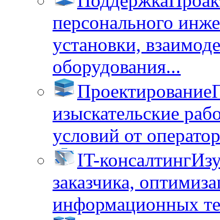
Поддержка
Проак
персонального инже
установки, взаимод
оборудования...
Проектирование
изыскательские раб
условий от операторо
IT-консалтинг
Изу
заказчика, оптимиза
информационных тех