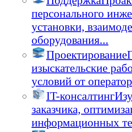
Поддержка
Проак
персонального инже
установки, взаимод
оборудования...
Проектирование
изыскательские раб
условий от операторо
IT-консалтинг
Изу
заказчика, оптимиза
информационных тех