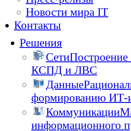
Новости мира IT
Контакты
Решения
Сети
Построение
КСПД и ЛВС
Данные
Рационал
формированию ИТ-
Коммуникации
М
информационного пр