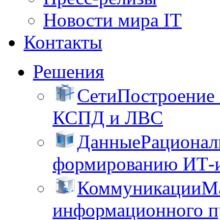
Новости мира IT
Контакты
Решения
Сети
Построение
КСПД и ЛВС
Данные
Рационал
формированию ИТ-
Коммуникации
М
информационного пр