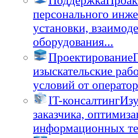
Поддержка
Проак
персонального инже
установки, взаимод
оборудования...
Проектирование
изыскательские раб
условий от операторо
IT-консалтинг
Изу
заказчика, оптимиза
информационных тех