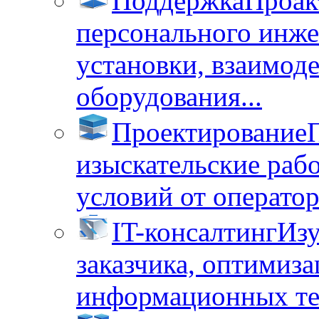
Поддержка
Проак
персонального инже
установки, взаимод
оборудования...
Проектирование
изыскательские раб
условий от операторо
IT-консалтинг
Изу
заказчика, оптимиза
информационных тех