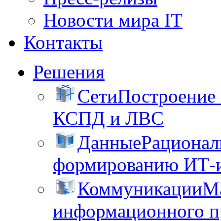
Новости мира IT
Контакты
Решения
Сети
Построение
КСПД и ЛВС
Данные
Рационал
формированию ИТ-
Коммуникации
М
информационного пр