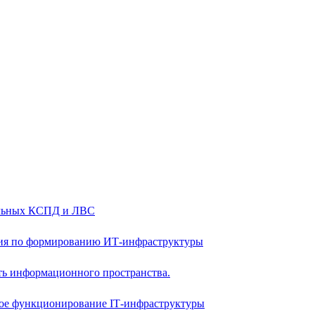
альных КСПД и ЛВС
ия по формированию ИТ-инфраструктуры
ть информационного пространства.
ое функционирование IТ-инфраструктуры