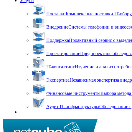
Услуги
Поставки
Комплексные поставки IT-оборуд
Внедрение
Системы телефонии и видеосвя
Поддержка
Проактивный сервис с выделен
Проектирование
Предпроектное обследова
IT-консалтинг
Изучение и анализ потребн
Экспертиза
Независимая экспертиза внед
Финансовые инструменты
Выбора метода 
Аудит IT-инфраструктуры
Обследование с