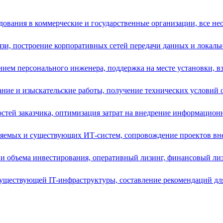
ования в коммерческие и государственные организации, все нео
зи, построение корпоративных сетей передачи данных и локальн
ием персонального инженера, поддержка на месте установки, вз
ние и изыскательские работы, получение технических условий от
остей заказчика, оптимизация затрат на внедрение информацион
ряемых и существующих ИТ-систем, сопровождение проектов вне
и объема инвестирования, оперативный лизинг, финансовый лизи
уществующей IT-инфраструктуры, составление рекомендаций для