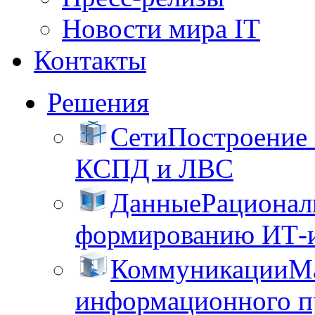
Новости мира IT
Контакты
Решения
Сети
Построение
КСПД и ЛВС
Данные
Рационал
формированию ИТ-
Коммуникации
М
информационного пр