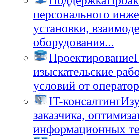
Поддержка
Проак
персонального инже
установки, взаимод
оборудования...
Проектирование
изыскательские раб
условий от операторо
IT-консалтинг
Изу
заказчика, оптимиза
информационных тех