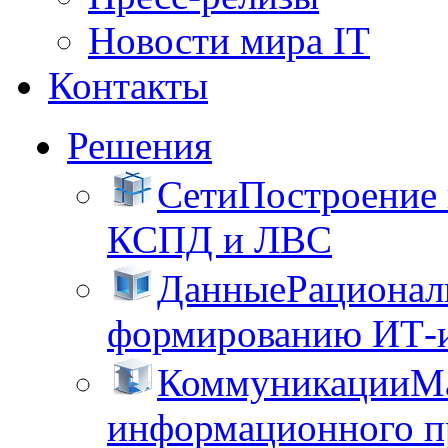
Новости мира IT
Контакты
Решения
Сети
Построение
КСПД и ЛВС
Данные
Рационал
формированию ИТ-
Коммуникации
М
информационного пр