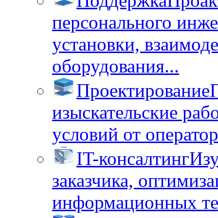
Поддержка
Проак
персонального инже
установки, взаимод
оборудования...
Проектирование
изыскательские раб
условий от операторо
IT-консалтинг
Изу
заказчика, оптимиза
информационных тех