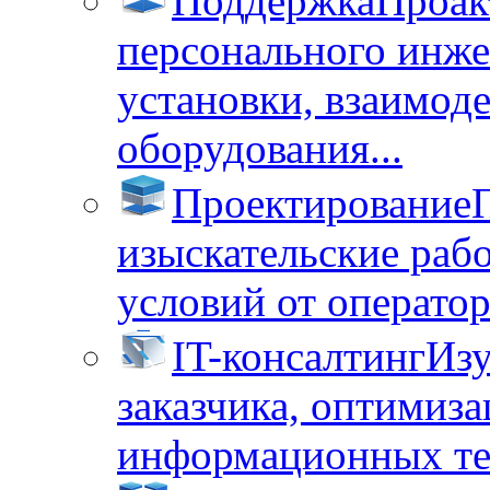
Поддержка
Проак
персонального инже
установки, взаимод
оборудования...
Проектирование
изыскательские раб
условий от операторо
IT-консалтинг
Изу
заказчика, оптимиза
информационных тех