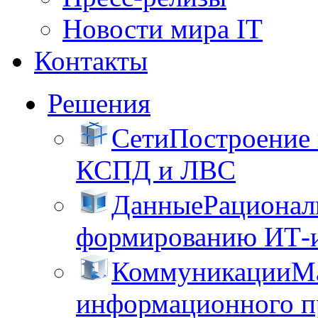
Новости мира IT
Контакты
Решения
Сети
Построение
КСПД и ЛВС
Данные
Рационал
формированию ИТ-
Коммуникации
М
информационного пр