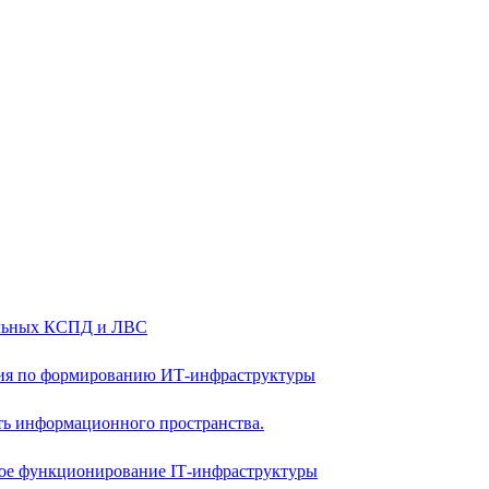
альных КСПД и ЛВС
ия по формированию ИТ-инфраструктуры
ть информационного пространства.
ое функционирование IТ-инфраструктуры