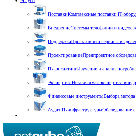
Услуги
Поставки
Комплексные поставки IT-оборуд
Внедрение
Системы телефонии и видеосвя
Поддержка
Проактивный сервис с выделен
Проектирование
Предпроектное обследова
IT-консалтинг
Изучение и анализ потребн
Экспертиза
Независимая экспертиза внед
Финансовые инструменты
Выбора метода 
Аудит IT-инфраструктуры
Обследование с