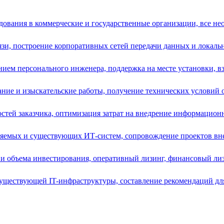
ования в коммерческие и государственные организации, все нео
зи, построение корпоративных сетей передачи данных и локальн
ием персонального инженера, поддержка на месте установки, вз
ние и изыскательские работы, получение технических условий от
остей заказчика, оптимизация затрат на внедрение информацион
ряемых и существующих ИТ-систем, сопровождение проектов вне
и объема инвестирования, оперативный лизинг, финансовый лизи
уществующей IT-инфраструктуры, составление рекомендаций для