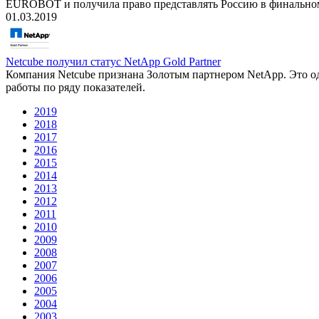
EUROBOT и получила право представлять Россию в финальном 
01.03.2019
Netcube получил статус NetApp Gold Partner
Компания Netcube признана Золотым партнером NetApp. Это од
работы по ряду показателей.
2019
2018
2017
2016
2015
2014
2013
2012
2011
2010
2009
2008
2007
2006
2005
2004
2003