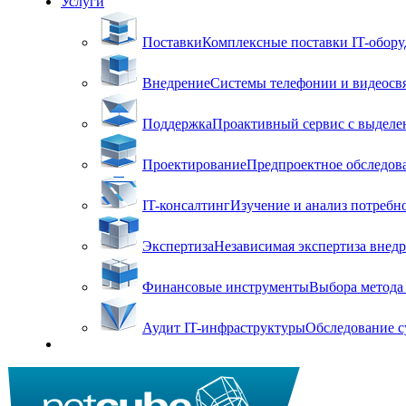
Услуги
Поставки
Комплексные поставки IT-оборуд
Внедрение
Системы телефонии и видеосвя
Поддержка
Проактивный сервис с выделен
Проектирование
Предпроектное обследова
IT-консалтинг
Изучение и анализ потребн
Экспертиза
Независимая экспертиза внед
Финансовые инструменты
Выбора метода 
Аудит IT-инфраструктуры
Обследование с