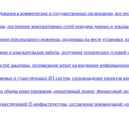
ования в коммерческие и государственные организации, все нео
зи, построение корпоративных сетей передачи данных и локальн
ием персонального инженера, поддержка на месте установки, вз
ние и изыскательские работы, получение технических условий от
остей заказчика, оптимизация затрат на внедрение информацион
ряемых и существующих ИТ-систем, сопровождение проектов вне
и объема инвестирования, оперативный лизинг, финансовый лизи
уществующей IT-инфраструктуры, составление рекомендаций для