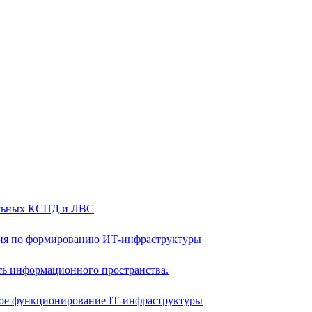
альных КСПД и ЛВС
ия по формированию ИТ-инфраструктуры
ть информационного пространства.
ое функционирование IТ-инфраструктуры