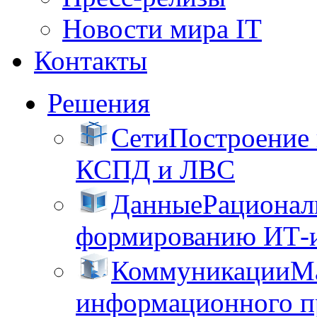
Новости мира IT
Контакты
Решения
Сети
Построение
КСПД и ЛВС
Данные
Рационал
формированию ИТ-
Коммуникации
М
информационного пр