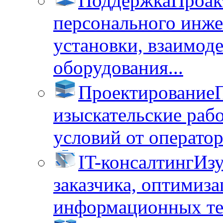
Поддержка
Проак
персонального инже
установки, взаимод
оборудования...
Проектирование
изыскательские раб
условий от операторо
IT-консалтинг
Изу
заказчика, оптимиза
информационных тех