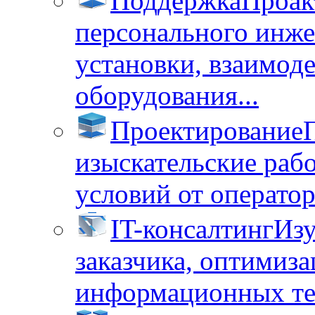
Поддержка
Проак
персонального инже
установки, взаимод
оборудования...
Проектирование
изыскательские раб
условий от операторо
IT-консалтинг
Изу
заказчика, оптимиза
информационных тех