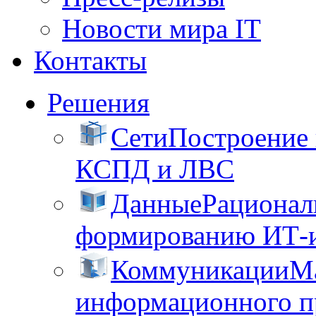
Новости мира IT
Контакты
Решения
Сети
Построение
КСПД и ЛВС
Данные
Рационал
формированию ИТ-
Коммуникации
М
информационного пр