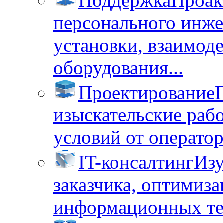
Поддержка
Проак
персонального инже
установки, взаимод
оборудования...
Проектирование
изыскательские раб
условий от операторо
IT-консалтинг
Изу
заказчика, оптимиза
информационных тех