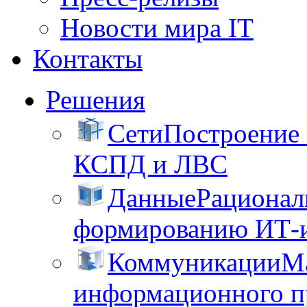
Новости мира IT
Контакты
Решения
Сети
Построение
КСПД и ЛВС
Данные
Рационал
формированию ИТ-
Коммуникации
М
информационного пр