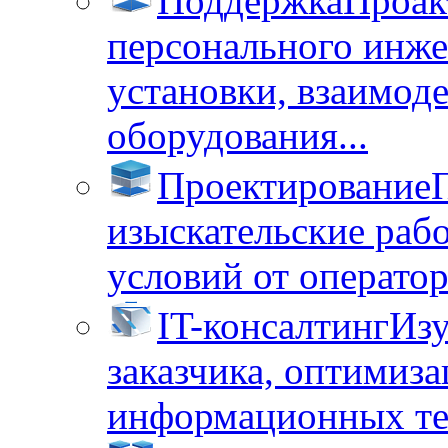
Поддержка
Проак
персонального инже
установки, взаимод
оборудования...
Проектирование
изыскательские раб
условий от операторо
IT-консалтинг
Изу
заказчика, оптимиза
информационных тех