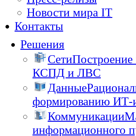
Новости мира IT
Контакты
Решения
Сети
Построение
КСПД и ЛВС
Данные
Рационал
формированию ИТ-
Коммуникации
М
информационного пр