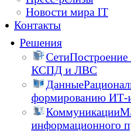
Новости мира IT
Контакты
Решения
Сети
Построение
КСПД и ЛВС
Данные
Рационал
формированию ИТ-
Коммуникации
М
информационного пр