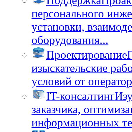
Поддержка
Проак
персонального инже
установки, взаимод
оборудования...
Проектирование
изыскательские раб
условий от операторо
IT-консалтинг
Изу
заказчика, оптимиза
информационных тех